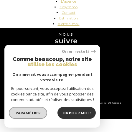
l'agence
cosymmo
contact
estimation
alerte e-mail
Nous
suivre
On en reste là
Comme beaucoup, notre site
utilise les cookies
Nous
adhérons
On aimerait vous accompagner pendant
votre visite.
En poursuivant, vous acceptez l'utilisation des
cookies par ce site, afin de vous proposer des
contenus adaptés et réaliser des statistiques !
© 2026 | Tous droits réservés | Traduction powered by Google |
Nos honoraires
Plan du site
Mentions légales
Admin
Partenaires
Politique RGPD
Cookies
PARAMÉTRER
OK POUR MOI !