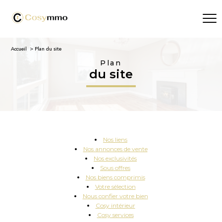
Accueil
Plan du site
Plan
du site
nos liens
nos annonces de vente
nos exclusivités
sous offres
nos biens comprimis
votre sélection
nous confier votre bien
cosy intérieur
cosy services