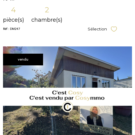
4
2
pièce(s)
chambre(s)
Réf : DM247
Sélection
Sélectionner
vendu
voir le
bien