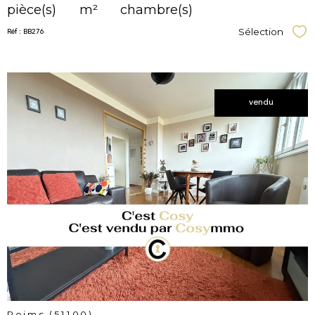
pièce(s)
m²
chambre(s)
Réf : BB276
Sélection
Sél
vendu
voir le
bien
Reims (51100)