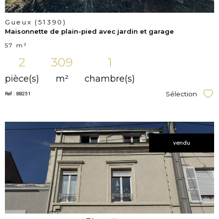
Gueux (51390)
Maisonnette de plain-pied avec jardin et garage
57 m²
2
309
1
pièce(s)
m²
chambre(s)
Réf : BB251
Sélection
Sél
vendu
voir le
bien