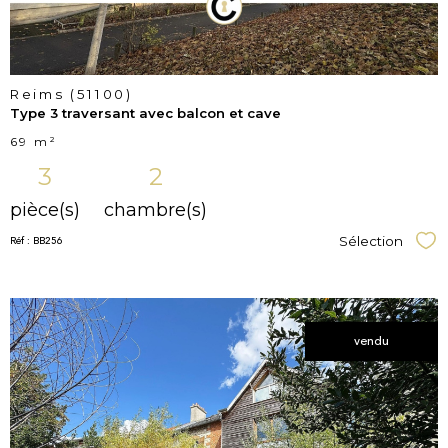
Reims (51100)
Type 3 traversant avec balcon et cave
69 m²
3
2
pièce(s)
chambre(s)
Réf : BB256
Sélection
Sél
vendu
voir le