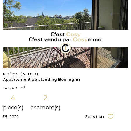
voir le
bien
Reims (51100)
Appartement de standing Boulingrin
101,60 m²
4
2
pièce(s)
chambre(s)
Réf : BB288
Sélection
Sélectionner