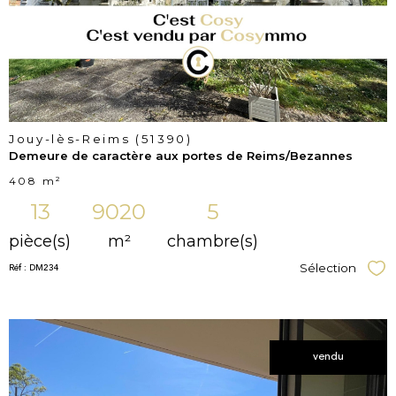
bien
Jouy-lès-Reims (51390)
Demeure de caractère aux portes de Reims/Bezannes
408 m²
13
9020
5
pièce(s)
m²
chambre(s)
Réf : DM234
Sélection
Sél
vendu