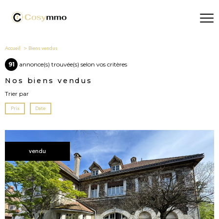
Accueil
Biens vendus
91
annonce(s) trouvée(s) selon vos critères
Nos biens vendus
Trier par
Prix
Date
vendu
voir le