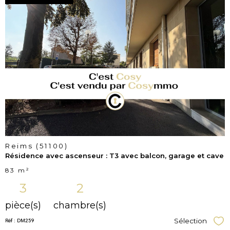
voir le
bien
Reims (51100)
Résidence avec ascenseur : T3 avec balcon, garage et cave
83 m²
3
2
pièce(s)
chambre(s)
Réf : DM259
Sélection
Sél