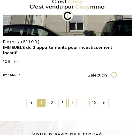
Reims (51100)
IMMEUBLE de 3 appartements pour investissement
locatif
126 m²
Réf : DM237
Sélection
Sélectionner
1
2
3
4
...
10
Vous n'avez pas trouvé