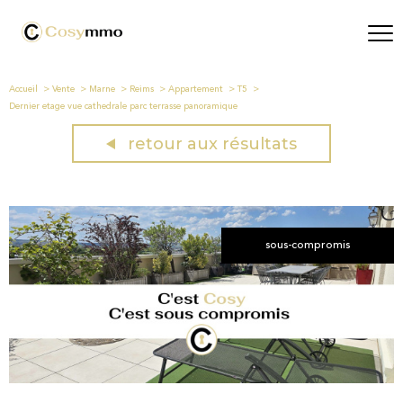
Accueil
Vente
Marne
Reims
Appartement
T5
Dernier etage vue cathedrale parc terrasse panoramique
retour aux résultats
sous-compromis