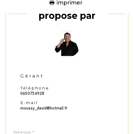
imprimer
Ce bien vous est
proposé par
Gérant
Téléphone
0650754928
E-mail
moussy_david@hotmail.fr
Nom
Fieldset
*