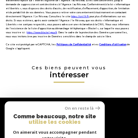
traitement repose sur l'intérêt légitime de l'Agence / du Réseau. Elles sont conservées jusqu'à
demande de suppression et sont destinées à l'Agence / au Réseau. Conformément à la loi « informatique
et libertés », vous disposez des droits d’accès, de rectification, d’effacement, d’opposition, de limitation
et de portabilité de vos données. Vous pouvez retirer votre consentement à tout moment en contactant
directement l’Agence / Le Réseau. Consultez le site
https://cnil.fr/fr
pour plus d’informations sur vos
droits. Si vous estimez, après avoir contacté l'Agence / le Réseau, que vos droits « Informatique et
Libertés » ne sont pas respectés, vous pouvez adresser une réclamation à la CNIL. Nous vous informons
de l’existence de la liste d'opposition au démarchage téléphonique « Bloctel », sur laquelle vous pouvez
vous inscrire ici :
https://www.bloctel.gouv.fr
. Dans le cadre de la protection des Données personnelles,
nous vous invitons à ne pas inscrire de Données sensibles dans le champ de saisie libre.
Ce site est protégé par reCAPTCHA, les
Politiques de Confidentialité
et es
Conditions d'utilisation
de
Google s'appliquent.
Ces biens peuvent vous
intéresser
Nous
On en reste là
suivre
Comme beaucoup, notre site
utilise les cookies
On aimerait vous accompagner pendant
Nous