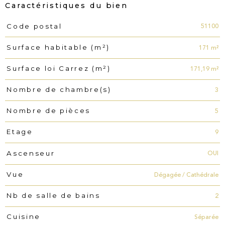
Caractéristiques du bien
51100
Code postal
Caractéristiques
Valeurs
171 m²
Surface habitable (m²)
171,19 m²
Surface loi Carrez (m²)
3
Nombre de chambre(s)
5
Nombre de pièces
9
Etage
OUI
Ascenseur
Dégagée / Cathédrale
Vue
2
Nb de salle de bains
Séparée
Cuisine