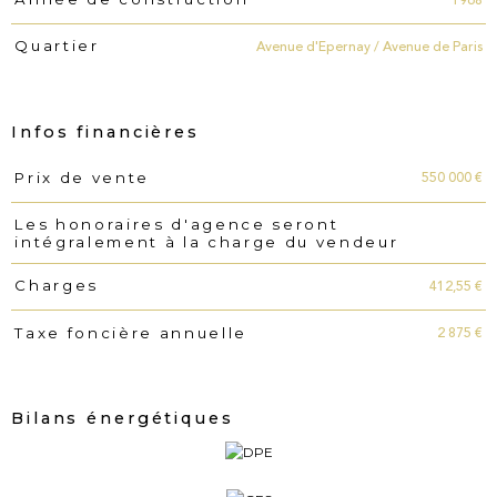
1968
Avenue d'Epernay / Avenue de Paris
Quartier
Infos financières
550 000 €
Prix de vente
Caractéristiques
Valeurs
Les honoraires d'agence seront
intégralement à la charge du vendeur
412,55 €
Charges
2 875 €
Taxe foncière annuelle
Bilans énergétiques