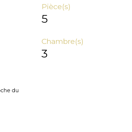
Pièce(s)
5
Chambre(s)
3
oche du