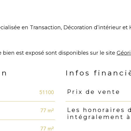
ialisée en Transaction, Décoration d’intérieur e
 bien est exposé sont disponibles sur le site
Géor
en
Infos financi
51100
Prix de vente
Caractéristiques
Valeur
77 m²
Les honoraires 
intégralement à
77 m²