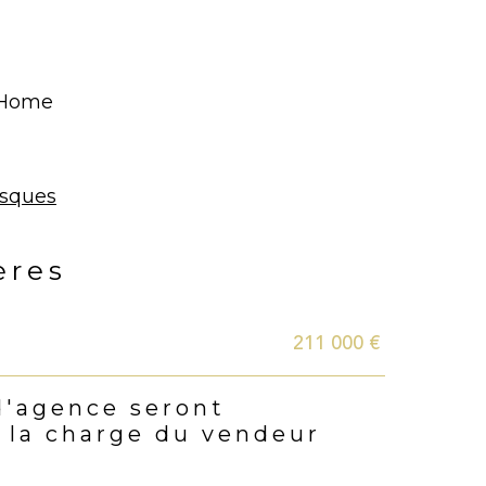
t Home
isques
ères
211 000 €
s
d'agence seront
 la charge du vendeur