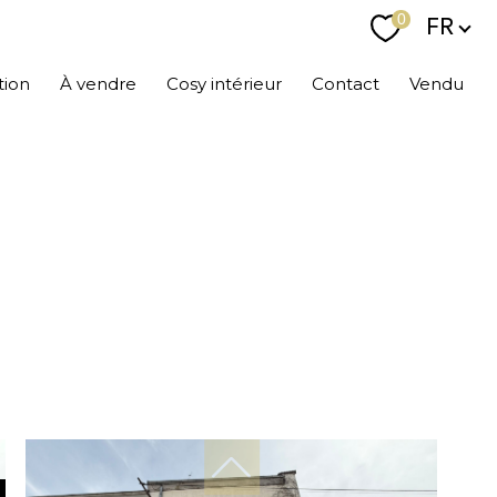
Langu
0
FR
tion
À vendre
Cosy intérieur
Contact
Vendu