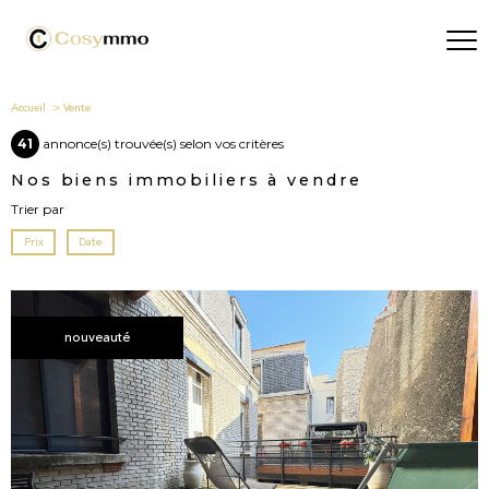
Accueil
Vente
41
annonce(s) trouvée(s) selon vos critères
Nos biens immobiliers à vendre
Trier par
Prix
Date
nouveauté
voir le