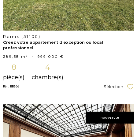
Reims (51100)
Créez votre appartement d'exception ou local
professionnel
289,58 m²
-
999 000 €
8
4
pièce(s)
chambre(s)
Réf : BB266
Sélection
Sél
nouveauté