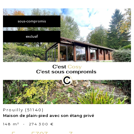
sous-compromis
exclusif
voir le
bien
Prouilly (51140)
Maison de plain-pied avec son étang privé
148 m²
-
274 300 €