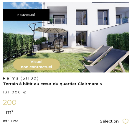
nouveauté
voir le
bien
Reims (51100)
Terrain à bâtir au cœur du quartier Clairmarais
181 000 €
200
m²
Réf : BB265
Sélection
Sél