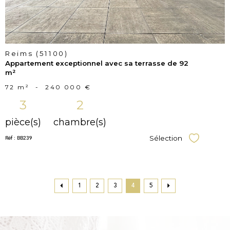
Reims (51100)
Appartement exceptionnel avec sa terrasse de 92
m²
72 m²
-
240 000 €
3
2
pièce(s)
chambre(s)
Réf : BB239
Sélection
Sélectionner
1
2
3
4
5