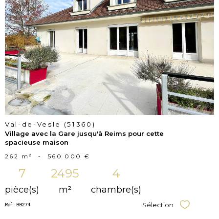
voir le
bien
Val-de-Vesle (51360)
Village avec la Gare jusqu'à Reims pour cette
spacieuse maison
262 m²
-
560 000 €
7
2495
4
pièce(s)
m²
chambre(s)
Réf : BB274
Sélection
Sélectionner