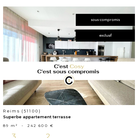
sous-compromis
exclusif
voir le
bien
Reims (51100)
Superbe appartement terrasse
89 m²
-
242 600 €
3
2