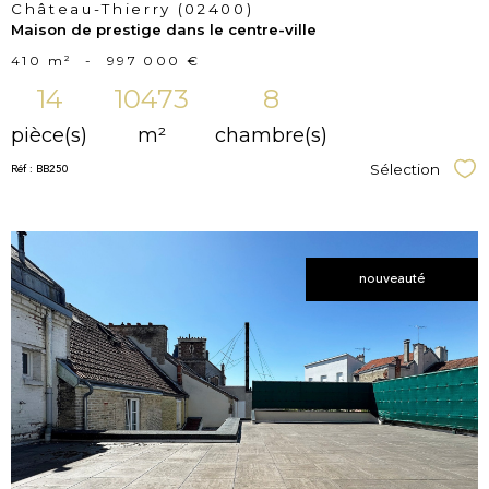
Château-Thierry (02400)
Maison de prestige dans le centre-ville
410 m²
-
997 000 €
14
10473
8
pièce(s)
m²
chambre(s)
Réf : BB250
Sélection
Sél
nouveauté
voir le
bien