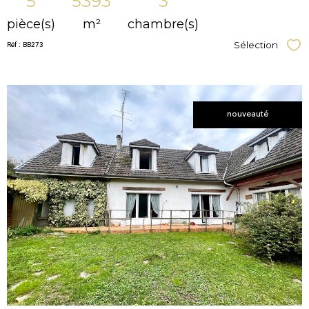
5
5393
3
pièce(s)
m²
chambre(s)
Réf : BB273
Sélection
Sél
nouveauté
voir le
bien