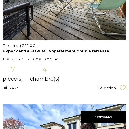
bien
Reims (51100)
Hyper centre FORUM : Appartement double terrasse
159,21 m²
-
609 000 €
7
4
pièce(s)
chambre(s)
Réf : BB277
Sélection
Sél
nouveauté