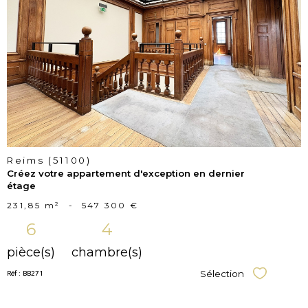
voir le
bien
Reims (51100)
Créez votre appartement d'exception en dernier
étage
231,85 m²
-
547 300 €
6
4
pièce(s)
chambre(s)
Réf : BB271
Sélection
Sélectionner