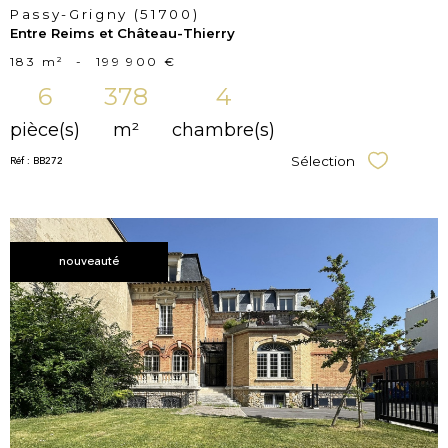
Passy-Grigny (51700)
Entre Reims et Château-Thierry
183 m²
-
199 900 €
6
378
4
pièce(s)
m²
chambre(s)
Réf : BB272
Sélection
Sélectionner
nouveauté
voir le
bien