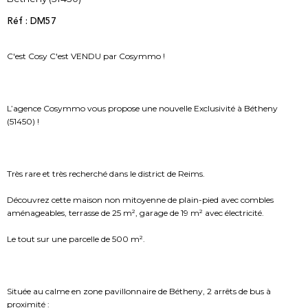
Réf : DM57
C'est Cosy C'est VENDU par Cosymmo !
L’agence Cosymmo vous propose une nouvelle Exclusivité à Bétheny
(51450) !
Très rare et très recherché dans le district de Reims.
Découvrez cette maison non mitoyenne de plain-pied avec combles
aménageables, terrasse de 25 m², garage de 19 m² avec électricité.
Le tout sur une parcelle de 500 m².
Située au calme en zone pavillonnaire de Bétheny, 2 arrêts de bus à
proximité :