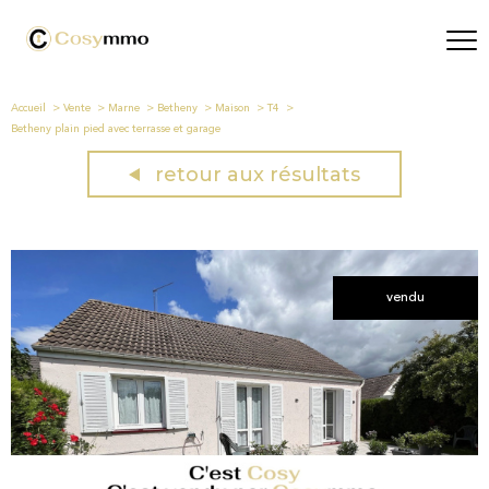
Accueil
Vente
Marne
Betheny
Maison
T4
Betheny plain pied avec terrasse et garage
retour aux résultats
vendu