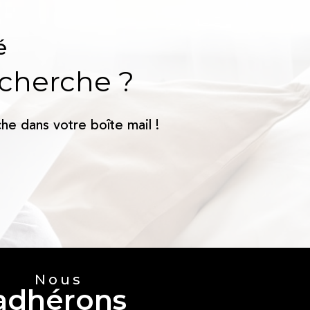
é
echerche ?
he dans votre boîte mail !
Nous
adhérons