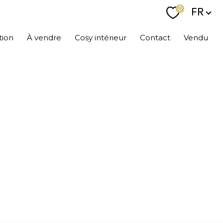
Langu
0
FR
tion
À vendre
Cosy intérieur
Contact
Vendu