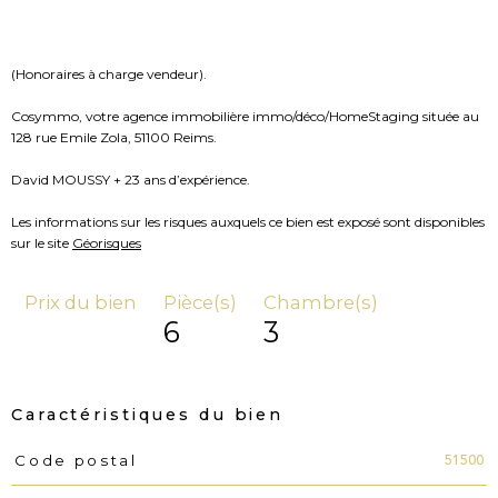
(Honoraires à charge vendeur).
Cosymmo, votre agence immobilière immo/déco/HomeStaging située au
128 rue Emile Zola, 51100 Reims.
David MOUSSY + 23 ans d’expérience.
Les informations sur les risques auxquels ce bien est exposé sont disponibles
sur le site
Géorisques
Prix du bien
Pièce(s)
Chambre(s)
6
3
Caractéristiques du bien
51500
Code postal
Caractéristiques
Valeurs