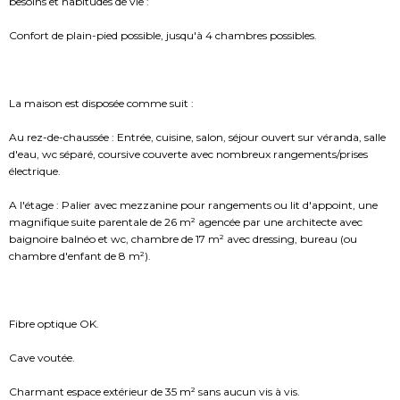
besoins et habitudes de vie :
Confort de plain-pied possible, jusqu'à 4 chambres possibles.
La maison est disposée comme suit :
Au rez-de-chaussée : Entrée, cuisine, salon, séjour ouvert sur véranda, salle
d'eau, wc séparé, coursive couverte avec nombreux rangements/prises
électrique.
A l'étage : Palier avec mezzanine pour rangements ou lit d'appoint, une
magnifique suite parentale de 26 m² agencée par une architecte avec
baignoire balnéo et wc, chambre de 17 m² avec dressing, bureau (ou
chambre d'enfant de 8 m²).
Fibre optique OK.
Cave voutée.
Charmant espace extérieur de 35 m² sans aucun vis à vis.