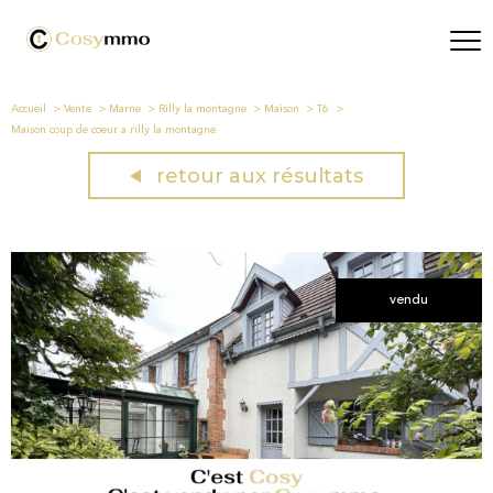
Accueil
Vente
Marne
Rilly la montagne
Maison
T6
Maison coup de coeur a rilly la montagne
retour aux résultats
vendu