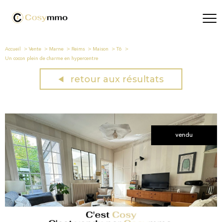
Accueil
Vente
Marne
Reims
Maison
T6
Un cocon plein de charme en hypercentre
retour aux résultats
vendu