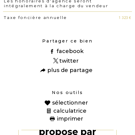
Les honoraires d'agence seront
Caractéristiques
Valeurs
intégralement à la charge du vendeur
1 323 €
Taxe foncière annuelle
Partager ce bien
facebook
twitter
plus de partage
Nos outils
sélectionner
calculatrice
imprimer
Ce bien vous est
proposé par