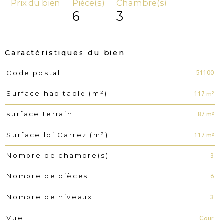
Prix du bien
Pièce(s)
Chambre(s)
6
3
Caractéristiques du bien
51100
Code postal
Caractéristiques
Valeurs
117 m²
Surface habitable (m²)
87 m²
surface terrain
117 m²
Surface loi Carrez (m²)
3
Nombre de chambre(s)
6
Nombre de pièces
3
Nombre de niveaux
Cour
Vue