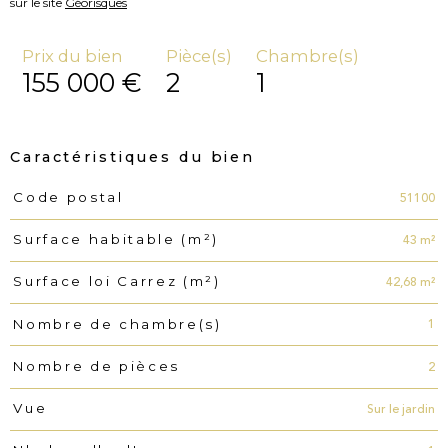
sur le site
Géorisques
Prix du bien
Pièce(s)
Chambre(s)
155 000 €
2
1
Caractéristiques du bien
51100
Code postal
Caractéristiques
Valeurs
43 m²
Surface habitable (m²)
42,68 m²
Surface loi Carrez (m²)
1
Nombre de chambre(s)
2
Nombre de pièces
Sur le jardin
Vue