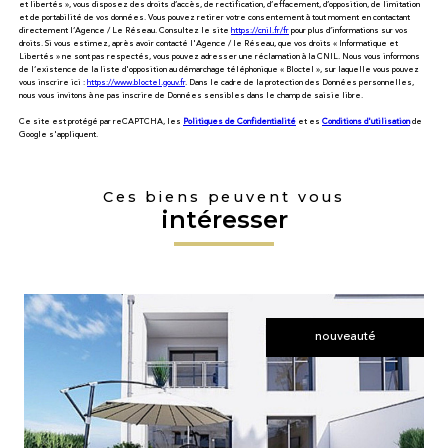
et libertés », vous disposez des droits d’accès, de rectification, d’effacement, d’opposition, de limitation
et de portabilité de vos données. Vous pouvez retirer votre consentement à tout moment en contactant
directement l’Agence / Le Réseau. Consultez le site
https://cnil.fr/fr
pour plus d’informations sur vos
droits. Si vous estimez, après avoir contacté l'Agence / le Réseau, que vos droits « Informatique et
Libertés » ne sont pas respectés, vous pouvez adresser une réclamation à la CNIL. Nous vous informons
de l’existence de la liste d'opposition au démarchage téléphonique « Bloctel », sur laquelle vous pouvez
vous inscrire ici :
https://www.bloctel.gouv.fr
. Dans le cadre de la protection des Données personnelles,
nous vous invitons à ne pas inscrire de Données sensibles dans le champ de saisie libre.
Ce site est protégé par reCAPTCHA, les
Politiques de Confidentialité
et es
Conditions d'utilisation
de
Google s'appliquent.
Ces biens peuvent vous
intéresser
nouveauté