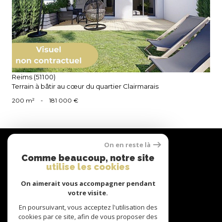
voir le bien
Reims (51100)
Terrain à bâtir au cœur du quartier Clairmarais
200 m²
-
181 000 €
Nous
On en reste là
suivre
Comme beaucoup, notre site
utilise les cookies
On aimerait vous accompagner pendant
votre visite.
Nous
adhérons
En poursuivant, vous acceptez l'utilisation des
cookies par ce site, afin de vous proposer des