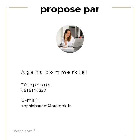
proposé par
Agent commercial
Téléphone
0616116357
E-mail
sophiebaudet@outlook.fr
Nom
Fieldset
*
par
défaut