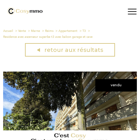
Accueil
Vente
Marne
Reims
Appartement
T3
Residence avec ascenseur superbe t3 avec balcon garage et cave
retour aux résultats
vendu