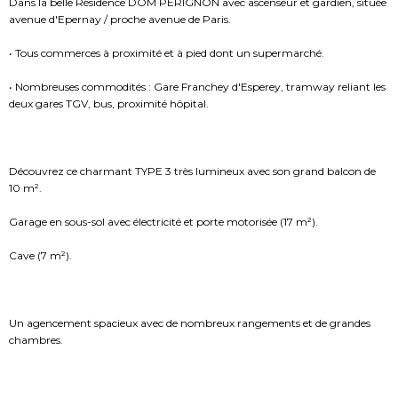
Dans la belle Résidence DOM PERIGNON avec ascenseur et gardien, située
avenue d'Epernay / proche avenue de Paris.
• Tous commerces à proximité et à pied dont un supermarché.
• Nombreuses commodités : Gare Franchey d'Esperey, tramway reliant les
deux gares TGV, bus, proximité hôpital.
Découvrez ce charmant TYPE 3 très lumineux avec son grand balcon de
10 m².
Garage en sous-sol avec électricité et porte motorisée (17 m²).
Cave (7 m²).
Un agencement spacieux avec de nombreux rangements et de grandes
chambres.