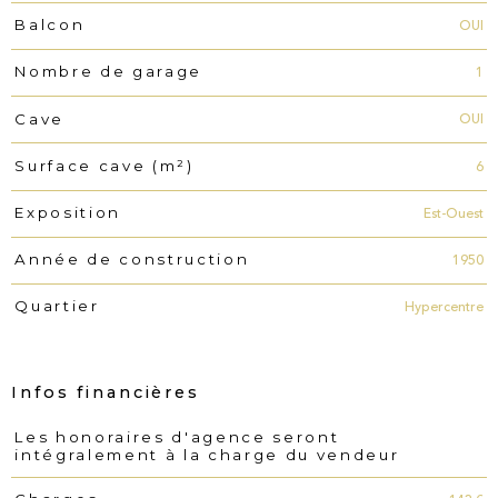
OUI
Balcon
1
Nombre de garage
OUI
Cave
6
Surface cave (m²)
Est-Ouest
Exposition
1950
Année de construction
Hypercentre
Quartier
Infos financières
Les honoraires d'agence seront
Caractéristiques
Valeurs
intégralement à la charge du vendeur