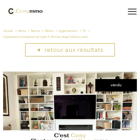
Accueil
Vente
Marne
Reims
Appartement
T4
Hypercentre exceptionnel type 4 dernier etage balcons cave
retour aux résultats
vendu