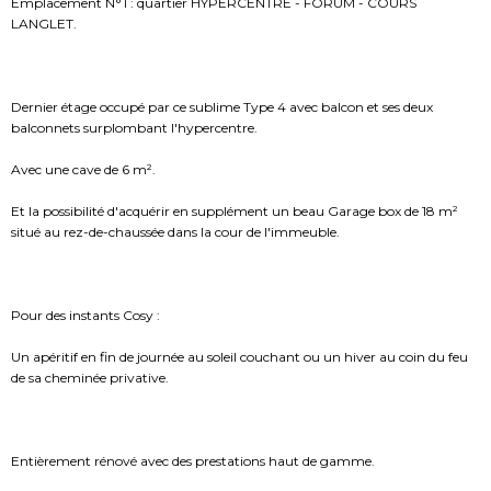
Emplacement N°1 : quartier HYPERCENTRE - FORUM - COURS
LANGLET.
Dernier étage occupé par ce sublime Type 4 avec balcon et ses deux
balconnets surplombant l'hypercentre.
Avec une cave de 6 m².
Et la possibilité d'acquérir en supplément un beau Garage box de 18 m²
situé au rez-de-chaussée dans la cour de l'immeuble.
Pour des instants Cosy :
Un apéritif en fin de journée au soleil couchant ou un hiver au coin du feu
de sa cheminée privative.
Entièrement rénové avec des prestations haut de gamme.