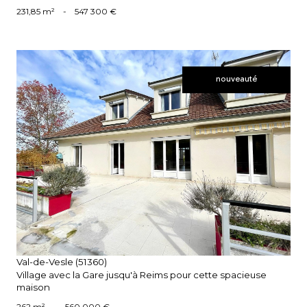
231,85 m²
-
547 300 €
nouveauté
voir le bien
Val-de-Vesle (51360)
Village avec la Gare jusqu'à Reims pour cette spacieuse
maison
262 m²
-
560 000 €