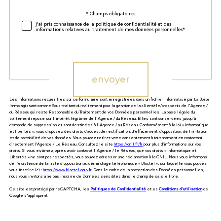
Validation
* Champs obligatoires
j'ai pris connaissance de la politique de confidentialité et des
informations relatives au traitement de mes données personnelles*
Validation
envoyer
Les informations recueillies sur ce formulaire sont enregistrées dans un fichier informatisé par La Boite
Immo agissant comme Sous-traitant du traitement pour la gestion de la clientèle/prospects de l'Agence /
du Réseau qui reste Responsable du Traitement de vos Données personnelles. La base légale du
traitement repose sur l'intérêt légitime de l'Agence / du Réseau. Elles sont conservées jusqu'à
demande de suppression et sont destinées à l'Agence / au Réseau. Conformément à la loi « informatique
et libertés », vous disposez des droits d’accès, de rectification, d’effacement, d’opposition, de limitation
et de portabilité de vos données. Vous pouvez retirer votre consentement à tout moment en contactant
directement l’Agence / Le Réseau. Consultez le site
https://cnil.fr/fr
pour plus d’informations sur vos
droits. Si vous estimez, après avoir contacté l'Agence / le Réseau, que vos droits « Informatique et
Libertés » ne sont pas respectés, vous pouvez adresser une réclamation à la CNIL. Nous vous informons
de l’existence de la liste d'opposition au démarchage téléphonique « Bloctel », sur laquelle vous pouvez
vous inscrire ici :
https://www.bloctel.gouv.fr
. Dans le cadre de la protection des Données personnelles,
nous vous invitons à ne pas inscrire de Données sensibles dans le champ de saisie libre.
Ce site est protégé par reCAPTCHA, les
Politiques de Confidentialité
et es
Conditions d'utilisation
de
Google s'appliquent.