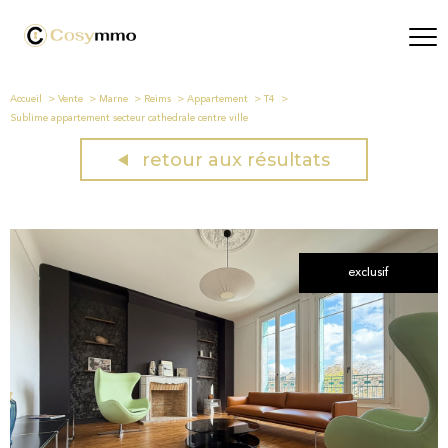
Accueil
Vente
Marne
Reims
Appartement
T4
Sublime appartement secteur cathedrale centre ville
retour aux résultats
exclusif