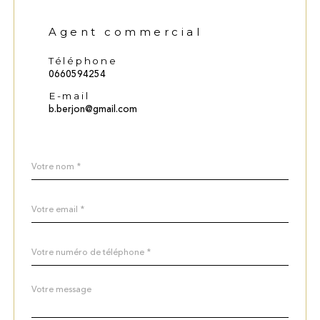
Agent commercial
Téléphone
0660594254
E-mail
b.berjon@gmail.com
Nom
Fieldset
*
par
défaut
email
*
Téléphone
*
Message
Fieldset
*
par
défaut