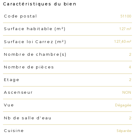
Caractéristiques du bien
51100
Code postal
Caractéristiques
Valeurs
127 m²
Surface habitable (m²)
127,40 m²
Surface loi Carrez (m²)
2
Nombre de chambre(s)
4
Nombre de pièces
2
Etage
NON
Ascenseur
Dégagée
Vue
2
Nb de salle d'eau
Séparée
Cuisine