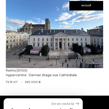
exclusif
voir le bien
Reims (51100)
Hypercentre : Dernier étage vue Cathédrale
72,19 m²
-
230 000 €
Nous
On en reste là
suivre