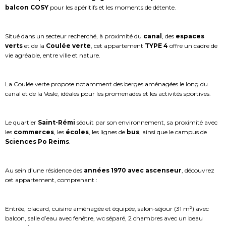
balcon COSY
pour les apéritifs et les moments de détente.
Situé dans un secteur recherché, à proximité du
canal
, des
espaces
verts
et de la
Coulée verte
, cet appartement
TYPE 4
offre un cadre de
vie agréable, entre ville et nature.
La Coulée verte propose notamment des berges aménagées le long du
canal et de la Vesle, idéales pour les promenades et les activités sportives.
Le quartier
Saint-Rémi
séduit par son environnement, sa proximité avec
les
commerces
, les
écoles
, les lignes de
bus
, ainsi que le campus de
Sciences Po Reims
.
Au sein d’une résidence des
années 1970 avec ascenseur
, découvrez
cet appartement, comprenant :
Entrée, placard, cuisine aménagée et équipée, salon-séjour (31 m²) avec
balcon, salle d’eau avec fenêtre, wc séparé, 2 chambres avec un beau