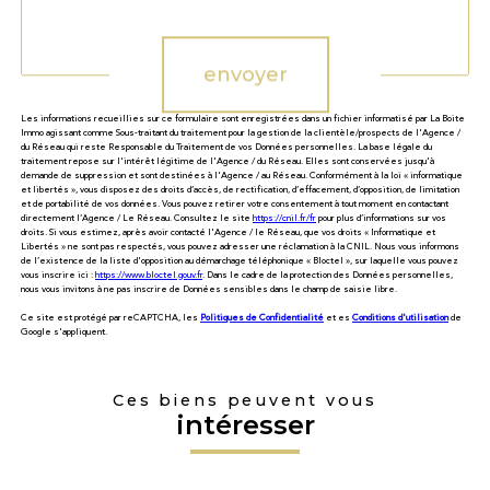
Validation
envoyer
Les informations recueillies sur ce formulaire sont enregistrées dans un fichier informatisé par La Boite
Immo agissant comme Sous-traitant du traitement pour la gestion de la clientèle/prospects de l'Agence /
du Réseau qui reste Responsable du Traitement de vos Données personnelles. La base légale du
traitement repose sur l'intérêt légitime de l'Agence / du Réseau. Elles sont conservées jusqu'à
demande de suppression et sont destinées à l'Agence / au Réseau. Conformément à la loi « informatique
et libertés », vous disposez des droits d’accès, de rectification, d’effacement, d’opposition, de limitation
et de portabilité de vos données. Vous pouvez retirer votre consentement à tout moment en contactant
directement l’Agence / Le Réseau. Consultez le site
https://cnil.fr/fr
pour plus d’informations sur vos
droits. Si vous estimez, après avoir contacté l'Agence / le Réseau, que vos droits « Informatique et
Libertés » ne sont pas respectés, vous pouvez adresser une réclamation à la CNIL. Nous vous informons
de l’existence de la liste d'opposition au démarchage téléphonique « Bloctel », sur laquelle vous pouvez
vous inscrire ici :
https://www.bloctel.gouv.fr
. Dans le cadre de la protection des Données personnelles,
nous vous invitons à ne pas inscrire de Données sensibles dans le champ de saisie libre.
Ce site est protégé par reCAPTCHA, les
Politiques de Confidentialité
et es
Conditions d'utilisation
de
Google s'appliquent.
Ces biens peuvent vous
intéresser