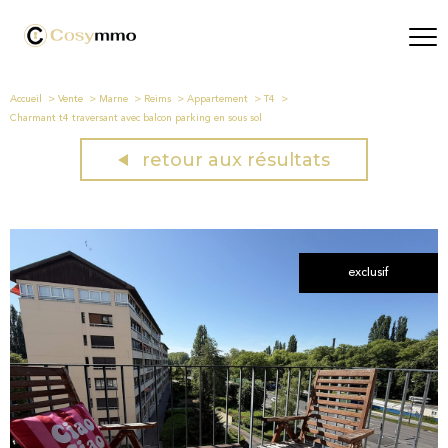
Accueil
Vente
Marne
Reims
Appartement
T4
Charmant t4 traversant avec balcon parking en sous sol
retour aux résultats
exclusif