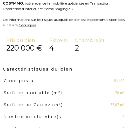
COSYMMO
, votre agence immobilière spécialisée en Transaction,
Décoration d’intérieur et Home Staging 3D.
Les informations sur les risques auxquels ce bien est exposé sont disponibles
sur le site
Géorisques
Prix du bien
Pièce(s)
Chambre(s)
220 000 €
4
2
Caractéristiques du bien
51100
Code postal
Caractéristiques
Valeurs
78 m²
Surface habitable (m²)
77,87 m²
Surface loi Carrez (m²)
2
Nombre de chambre(s)