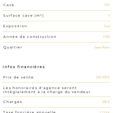
OUI
Cave
5
Surface cave (m²)
Sud
Exposition
1969
Année de construction
Saint-Remi
Quartier
Infos financières
220 000 €
Prix de vente
Caractéristiques
Valeurs
Les honoraires d'agence seront
intégralement à la charge du vendeur
205 €
Charges
1 716 €
Taxe foncière annuelle