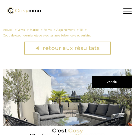
Accueil
Vente
Marne
Reims
Appartement
T5
Coup de coeur dernier etage avec terrasse balcon cave et parking
retour aux résultats
vendu