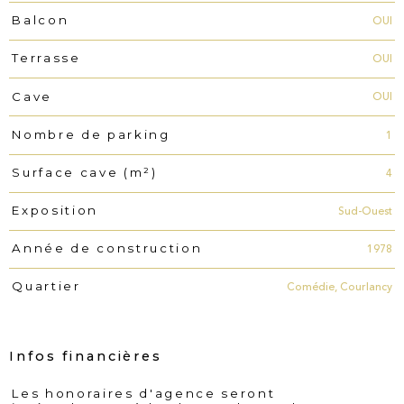
OUI
Balcon
OUI
Terrasse
OUI
Cave
1
Nombre de parking
4
Surface cave (m²)
Sud-Ouest
Exposition
1978
Année de construction
Comédie, Courlancy
Quartier
Infos financières
Les honoraires d'agence seront
Caractéristiques
Valeurs