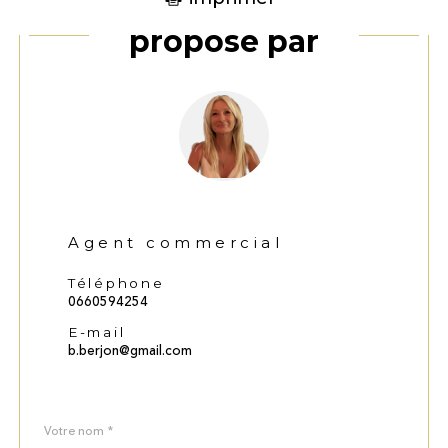
Ce bien vous est
proposé par
Agent commercial
Téléphone
0660594254
E-mail
b.berjon@gmail.com
Nom
Fieldset
*
par