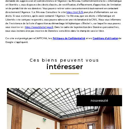
demande de suppression et sont destinées à l'Agence / au Réseau. Conformément à la loi « informatique
et libertés », vous disposez des droits d’accès, de rectification, d’effacement, d’opposition, de limitation
et de portabilité de vos données. Vous pouvez retirer votre consentement à tout moment en contactant
directement l’Agence / Le Réseau. Consultez le site
https://cnil.fr/fr
pour plus d’informations sur vos
droits. Si vous estimez, après avoir contacté l'Agence / le Réseau, que vos droits « Informatique et
Libertés » ne sont pas respectés, vous pouvez adresser une réclamation à la CNIL. Nous vous informons
de l’existence de la liste d'opposition au démarchage téléphonique « Bloctel », sur laquelle vous pouvez
vous inscrire ici :
https://www.bloctel.gouv.fr
. Dans le cadre de la protection des Données personnelles,
nous vous invitons à ne pas inscrire de Données sensibles dans le champ de saisie libre.
Ce site est protégé par reCAPTCHA, les
Politiques de Confidentialité
et es
Conditions d'utilisation
de
Google s'appliquent.
Ces biens peuvent vous
intéresser
nouveauté