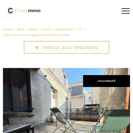
Accueil
Vente
Marne
Reims
Appartement
T7
Hyper centre forum appartement double terrasse
retour aux résultats
nouveauté