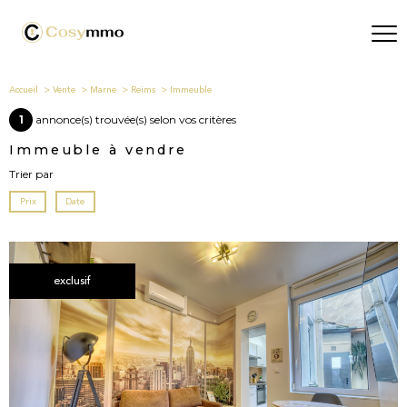
Accueil
Vente
Marne
Reims
Immeuble
1
annonce(s) trouvée(s) selon vos critères
Immeuble à vendre
Trier par
Prix
Date
exclusif
voir le
bien