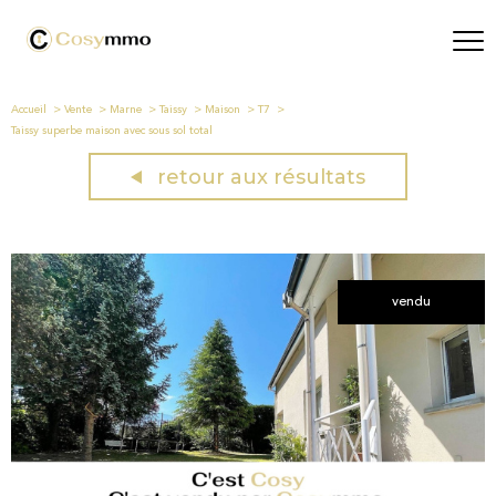
Accueil
Vente
Marne
Taissy
Maison
T7
Taissy superbe maison avec sous sol total
retour aux résultats
vendu