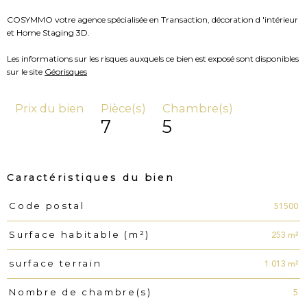
COSYMMO votre agence spécialisée en Transaction, décoration d 'intérieur
et Home Staging 3D.
Les informations sur les risques auxquels ce bien est exposé sont disponibles
sur le site
Géorisques
Prix du bien
Pièce(s)
Chambre(s)
7
5
Caractéristiques du bien
51500
Code postal
Caractéristiques
Valeurs
253 m²
Surface habitable (m²)
1 013 m²
surface terrain
5
Nombre de chambre(s)