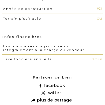
1993
Année de construction
OUI
Terrain piscinable
Infos financières
Les honoraires d'agence seront
Caractéristiques
Valeurs
intégralement à la charge du vendeur
2 017 €
Taxe foncière annuelle
Partager ce bien
facebook
twitter
plus de partage