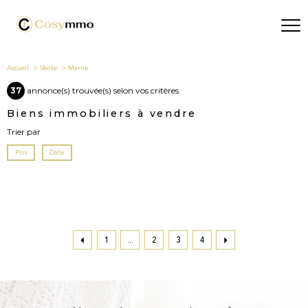
Accueil
Vente
Marne
37
annonce(s) trouvée(s) selon vos critères
Biens immobiliers à vendre
Trier par
Prix
Date
1
...
2
3
4