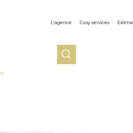
L'agence
Cosy services
Estima
T7