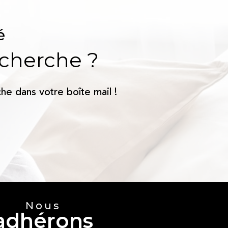
é
echerche ?
he dans votre boîte mail !
Nous
adhérons