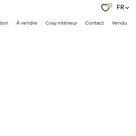
Langu
0
FR
tion
À vendre
Cosy intérieur
Contact
Vendu